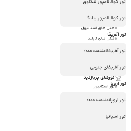
تور کوالالامپور لنکاوی
هتل های پر بازدید
هتل های آنتالیا
تور کوالالامپور پنانگ
هتل های استانبول
تور آفریقا
هتل های تایلند
هتل های اندونزی
تور آفریقا
(مشاهده همه)
هتل های سریلانکا
تور آفریقای جنوبی
تورهای پربازدید
تور اروپا
تور استانبول
تور آنتالیا
تور اروپا
(مشاهده همه)
تور پوکت
تور اسپانیا
تور بالی
تور سریلانکا