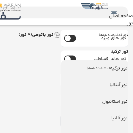
صفحه اصلی
تور
تور باتومی
(0 تور)
تور
(مشاهده همه)
تور های ویژه
تور ترکیه
تور های اقساطـی
تور ترکیه
(مشاهده همه)
تورهای دارای ظرفیت
تور آنتالیا
امکان خرید آنلاین
تور استانبول
تور آلانیا
اعمال فیلتر
حذف فیلتر