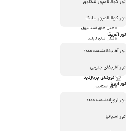
تور کوالالامپور لنکاوی
هتل های پر بازدید
هتل های آنتالیا
تور کوالالامپور پنانگ
هتل های استانبول
تور آفریقا
هتل های تایلند
هتل های اندونزی
تور آفریقا
(مشاهده همه)
هتل های سریلانکا
تور آفریقای جنوبی
تورهای پربازدید
تور اروپا
تور استانبول
تور آنتالیا
تور اروپا
(مشاهده همه)
تور پوکت
تور اسپانیا
تور بالی
تور سریلانکا