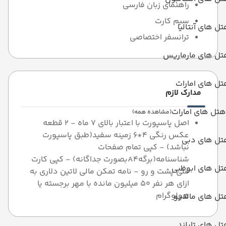
راهنمای زبان فارسی
سیم کارت
ل های آنتالیا
ترانسفر اختصاصی
تل های مارماریس
ل های امارات
مدارک لازم
هتل های امارات
(مشاهده همه)
اصل پاسپورت با اعتبار بالای 7 ماه - 2 قطعه
عکس رنگی 4*6 زمینه سفید(طبق پاسپورت
تل های دبی
نباشد) - کپی تمام صفحات
شناسنامه(برگهA4بصورت جداگانه) - کپی کارت
تل های ابوظبی
ملی پشت و رو - نامه تمکن مالی لاتین دلاری به
ازای هر نفر 50 میلیون مانده با مهر برجسته یا
هولوگرام
تل های مالدیو
ل های تایلند