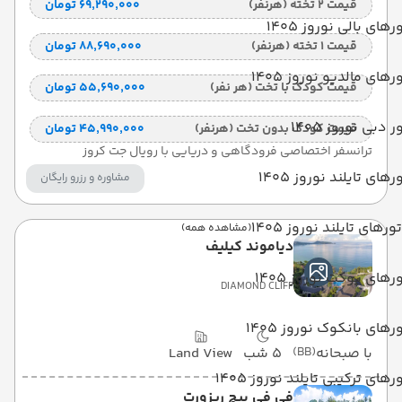
قیمت 2 تخته (هرنفر)
۶۹٬۲۹۰٬۰۰۰ تومان
رهای بالی نوروز 1405
قیمت 1 تخته (هرنفر)
۸۸٬۶۹۰٬۰۰۰ تومان
رهای مالدیو نوروز 1405
قیمت کودک با تخت (هر نفر)
۵۵٬۶۹۰٬۰۰۰ تومان
ر دبی نوروز 1405
قیمت کودک بدون تخت (هرنفر)
۴۵٬۹۹۰٬۰۰۰ تومان
ترانسفر اختصاصی فرودگاهی و دریایی با رویال جت کروز
رهای تایلند نوروز 1405
مشاوره و رزرو رایگان
تورهای تایلند نوروز 1405
(مشاهده همه)
دیاموند کیلیف
رهای پوکت نوروز 1405
DIAMOND CLIFF
رهای بانکوک نوروز 1405
با صبحانه
(BB)
5 شب
Land View
رهای ترکیبی تایلند نوروز 1405
فی فی بیچ ریزورت