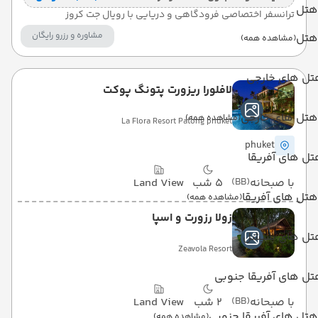
هتل
ترانسفر اختصاصی فرودگاهی و دریایی با رویال جت کروز
مشاوره و رزرو رایگان
هتل
(مشاهده همه)
تل های خارجی
لافلورا ریزورت پتونگ پوکت
هتل های خارجی
(مشاهده همه)
La Flora Resort Patong phuket
phuket
ل های آفریقا
با صبحانه
(BB)
5 شب
Land View
هتل های آفریقا
(مشاهده همه)
زولا رزورت و اسپا
تل های سیشل
Zeavola Resort
ل های آفریقا جنوبی
با صبحانه
(BB)
2 شب
Land View
هتل های آفریقا جنوبی
(مشاهده همه)