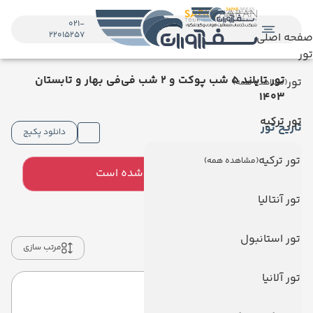
021-
22015257
صفحه اصلی
تور
تور تایلند 5 شب پوکت و 2 شب فی‌فی بهار و تابستان
تور
(مشاهده همه)
1403
تور ترکیه
تاریخ تور
دانلود پکیج
تور ترکیه
(مشاهده همه)
این تور منقضی شده است
تور آنتالیا
انتخاب هتل و رزرو
تور استانبول
فیلتر ها
مرتب سازی
تور آلانیا
پتونگ لوج