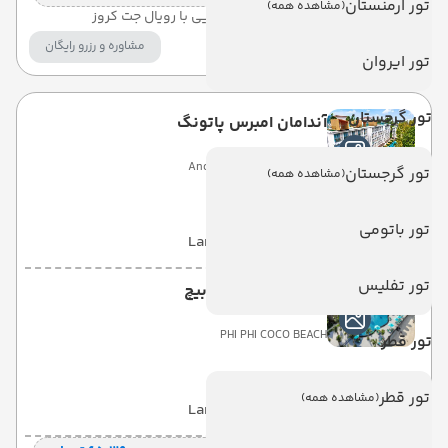
تور ارمنستان
(مشاهده همه)
ترانسفر اختصاصی فرودگاهی و دریایی با رویال جت کروز
مشاوره و رزرو رایگان
تور ایروان
تور گرجستان
آندامان امبرس پاتونگ
Andaman Embrace Patong
تور گرجستان
(مشاهده همه)
تور باتومی
با صبحانه
(BB)
5 شب
Land View
تور تفلیس
هتل فی‌فی کوکو بیچ
PHI PHI COCO BEACH
تور قطر
تور قطر
(مشاهده همه)
با صبحانه
(BB)
2 شب
Land View