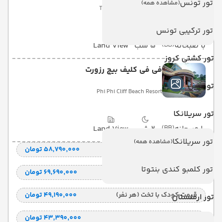
تور تونس
(مشاهده همه)
The Marina Phuket Hotel
تور ترکیبی تونس
با صبحانه
(BB)
5 شب
Land View
تور کشتی کروز
فی فی کلیف بیچ رزورت
تور چین
Phi Phi Cliff Beach Resort
تور سریلانکا
با صبحانه
(BB)
2 شب
Land View
تور سریلانکا
(مشاهده همه)
قیمت 2 تخته (هرنفر)
۵۸٬۷۹۰٬۰۰۰ تومان
تور کلمبو کندی بنتوتا
قیمت 1 تخته (هرنفر)
۶۹٬۶۹۰٬۰۰۰ تومان
قیمت کودک با تخت (هر نفر)
۴۹٬۱۹۰٬۰۰۰ تومان
تور ارمنستان
قیمت کودک بدون تخت (هرنفر)
۴۳٬۳۹۰٬۰۰۰ تومان