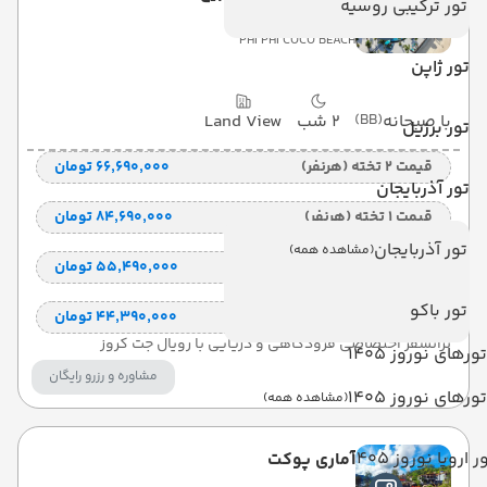
تور ترکیبی روسیه
PHI PHI COCO BEACH
تور ژاپن
با صبحانه
(BB)
2 شب
Land View
تور برزیل
قیمت 2 تخته (هرنفر)
۶۶٬۶۹۰٬۰۰۰ تومان
تور آذربایجان
قیمت 1 تخته (هرنفر)
۸۴٬۶۹۰٬۰۰۰ تومان
تور آذربایجان
(مشاهده همه)
قیمت کودک با تخت (هر نفر)
۵۵٬۴۹۰٬۰۰۰ تومان
تور باکو
قیمت کودک بدون تخت (هرنفر)
۴۴٬۳۹۰٬۰۰۰ تومان
ترانسفر اختصاصی فرودگاهی و دریایی با رویال جت کروز
تورهای نوروز 1405
مشاوره و رزرو رایگان
تورهای نوروز 1405
(مشاهده همه)
ر اروپا نوروز 1405
آماری پوکت