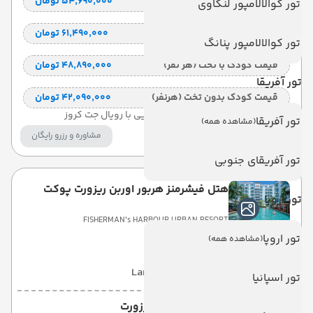
قیمت 2 تخته (هرنفر)
۵۴٬۶۹۰٬۰۰۰ تومان
تور کوالالامپور لنکاوی
قیمت 1 تخته (هرنفر)
۶۱٬۴۹۰٬۰۰۰ تومان
تور کوالالامپور پنانگ
قیمت کودک با تخت (هر نفر)
۴۸٬۸۹۰٬۰۰۰ تومان
تور آفریقا
قیمت کودک بدون تخت (هرنفر)
۴۲٬۰۹۰٬۰۰۰ تومان
ترانسفر اختصاصی فرودگاهی و دریایی با رویال جت کروز
تور آفریقا
(مشاهده همه)
مشاوره و رزرو رایگان
تور آفریقای جنوبی
هتل فیشرمنز هربور اوربن ریزورت پوکت
تور اروپا
FISHERMAN's HARBOUR URBAN RESORT
تور اروپا
(مشاهده همه)
با صبحانه
(BB)
5 شب
Land View
تور اسپانیا
فی فی کلیف بیچ رزورت