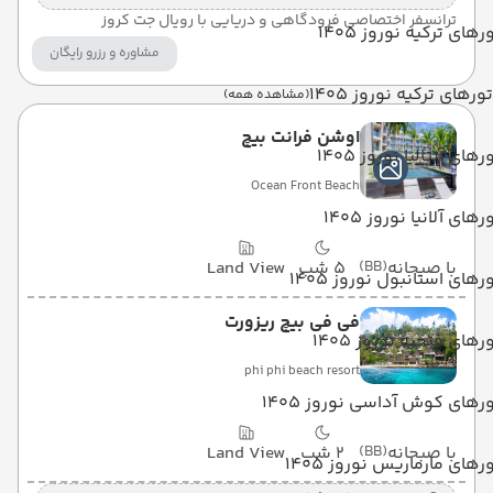
ترانسفر اختصاصی فرودگاهی و دریایی با رویال جت کروز
رهای ترکیه نوروز 1405
مشاوره و رزرو رایگان
تورهای ترکیه نوروز 1405
(مشاهده همه)
اوشن فرانت بیچ
رهای آنتالیا نوروز 1405
Ocean Front Beach
رهای آلانیا نوروز 1405
با صبحانه
(BB)
5 شب
Land View
رهای استانبول نوروز 1405
فی فی بیچ ریزورت
رهای فتحیه نوروز 1405
phi phi beach resort
رهای کوش آداسی نوروز 1405
با صبحانه
(BB)
2 شب
Land View
رهای مارماریس نوروز 1405