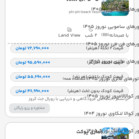
رهای پاتایا نوروز 1405
phi phi beach resort
رهای سامویی نوروز 1405
با صبحانه
(BB)
2 شب
Land View
رهای فی فی نوروز 1405
قیمت 2 تخته (هرنفر)
۷۲٬۷۹۰٬۰۰۰ تومان
رهای مالزی نوروز 1405
قیمت 1 تخته (هرنفر)
۹۵٬۵۹۰٬۰۰۰ تومان
قیمت کودک با تخت (هر نفر)
۵۵٬۶۹۰٬۰۰۰ تومان
تورهای مالزی نوروز 1405
(مشاهده همه)
قیمت کودک بدون تخت (هرنفر)
۴۶٬۹۹۰٬۰۰۰ تومان
ر کوالالامپور نوروز 1405
ترانسفر اختصاصی فرودگاهی و دریایی با رویال جت کروز
مشاوره و رزرو رایگان
ر کوالا لنکاوی نوروز 1404
ر کوالا پنانگ نوروز 1405
آماری پوکت