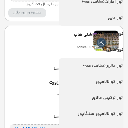
تور امارات
(مشاهده همه)
ترانسفر اختصاصی فرودگاهی و دریایی با رویال جت کروز
مشاوره و رزرو رایگان
تور دبی
تور مالدیو
اشلی هاب
Ashlee Hub
تور مالزی
تور مالزی
(مشاهده همه)
با صبحانه
(BB)
5 شب
Land View
تور کوالالامپور
فی فی کلیف بیچ رزورت
Phi Phi Cliff Beach Resort
تور ترکیبی مالزی
تور کوالالامپور سنگاپور
با صبحانه
(BB)
2 شب
Land View