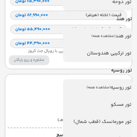
قیمت 2 تخته (هرنفر)
۶۵٬۳۹۰٬۰۰۰ تومان
تور دوحه
قیمت 1 تخته (هرنفر)
۸۲٬۹۹۰٬۰۰۰ تومان
تور هند
قیمت کودک با تخت (هر نفر)
۵۵٬۴۹۰٬۰۰۰ تومان
تور هند
(مشاهده همه)
قیمت کودک بدون تخت (هرنفر)
۴۴٬۳۹۰٬۰۰۰ تومان
ترانسفر اختصاصی فرودگاهی و دریایی با رویال جت کروز
تور ترکیبی هندوستان
مشاوره و رزرو رایگان
تور روسیه
دوآنجیت ریزورت
تور روسیه
(مشاهده همه)
DUANGJITT RESORT
تور مسکو
با صبحانه
(BB)
5 شب
Land View
تور مورمانسک (قطب شمال)
هتل فی‌فی کوکو بیچ