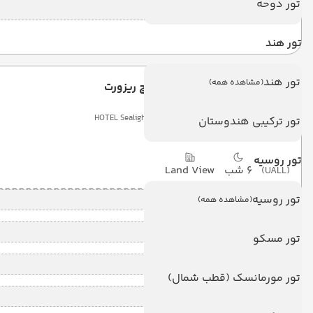
تور دوحه
قیمت کودک بدون تخت (هرنفر)
تور هند
تور هند
(مشاهده همه)
اتیوم سی لایت بیچ ریزورت
HOTEL Sealight Resort Hotel kusadasi
تور ترکیبی هندوستان
تور روسیه
6 شب
Land View
(UALL)
تور روسیه
قیمت 2 تخته (هرنفر)
(مشاهده همه)
قیمت 1 تخته (هرنفر)
تور مسکو
قیمت کودک با تخت (هر نفر)
تور مورمانسک (قطب شمال)
قیمت کودک بدون تخت (هرنفر)