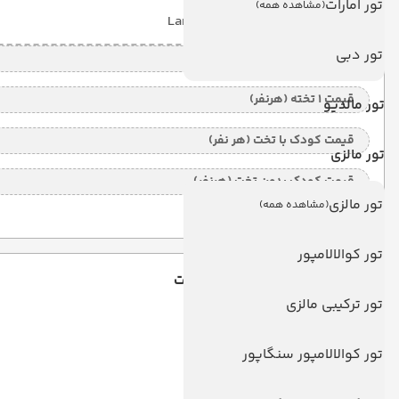
تور امارات
(مشاهده همه)
با صبحانه
(BB)
6 شب
Land View
تور دبی
قیمت 2 تخته (هرنفر)
قیمت 1 تخته (هرنفر)
تور مالدیو
قیمت کودک با تخت (هر نفر)
تور مالزی
قیمت کودک بدون تخت (هرنفر)
تور مالزی
(مشاهده همه)
تور کوالالامپور
سیگنیچر بلو ریزورت
تور ترکیبی مالزی
Signature Blue Resort
تور کوالالامپور سنگاپور
6 شب
Land View
(ALL)