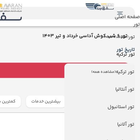
صفحه اصلی
تور
تور 6 شب کوش آداسی خرداد و تیر 1403
تور
(مشاهده همه)
تاریخ تور
تور ترکیه
تور ترکیه
(مشاهده همه)
انتخاب هتل و رزرو
تور آنتالیا
ارزان ترین
گران ترین
بیشترین خدمات
کمترین س
تور استانبول
ملیکه هتل
تور آلانیا
MELIKE