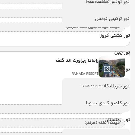
تور تونس
(مشاهده همه)
قیمت کودک با تخت (هر نفر)
تور ترکیبی تونس
قیمت کودک بدون تخت (هرنفر)
تور کشتی کروز
تور چین
رامادا ریزورت اند گلف
تور سریلانکا
RAMADA RESORT
تور سریلانکا
(مشاهده همه)
6 شب
Land View
(UALL)
تور کلمبو کندی بنتوتا
قیمت 2 تخته (هرنفر)
تور ارمنستان
قیمت 1 تخته (هرنفر)