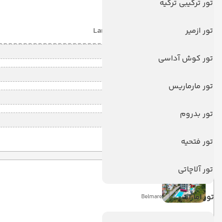
تور ترکیبی ترکیه
تور ازمیر
با صبحانه
(BB)
6 شب
Land View
قیمت 2 تخته (هرنفر)
تور کوش آداسی
قیمت 1 تخته (هرنفر)
تور مارماریس
قیمت کودک با تخت (هر نفر)
تور بدروم
قیمت کودک بدون تخت (هرنفر)
تور فتحیه
تکمیل ظرفیت
تور آلاچاتی
بلمار
تور امارات
Belmare