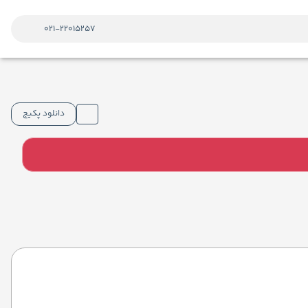
021-22015257
دانلود پکیج