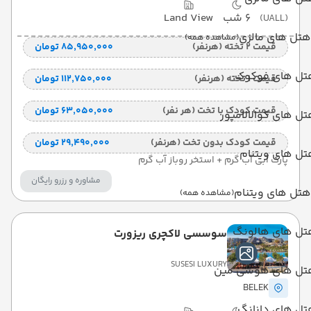
6 شب
Land View
(UALL)
هتل های مالزی
(مشاهده همه)
قیمت 2 تخته (هرنفر)
۸۵٬۹۵۰٬۰۰۰ تومان
تل های فوکوک
قیمت 1 تخته (هرنفر)
۱۱۲٬۷۵۰٬۰۰۰ تومان
قیمت کودک با تخت (هر نفر)
۶۳٬۰۵۰٬۰۰۰ تومان
ل های کوالالامپور
قیمت کودک بدون تخت (هرنفر)
۲۹٬۴۹۰٬۰۰۰ تومان
ل های ویتنام
پارک آبی آب گرم + استخر روباز آب گرم
مشاوره و رزرو رایگان
هتل های ویتنام
(مشاهده همه)
تل های هالونگ
سوسسی لاکچری ریزورت
SUSESI LUXURY
تل های هوشی مین
BELEK
تل های دانانگ