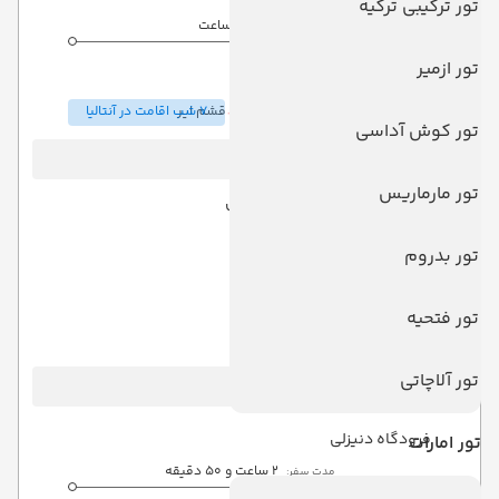
تور ترکیبی ترکیه
3 ساعت
مدت سفر:
فرودگاه دنیزلی
تور ازمیر
هوایی
Economy
ساعت:
22:50
7 شب اقامت در آنتالیا
قشم ایر
تور کوش آداسی
تاریخ رفت :
28 اسفند 1403
تور مارماریس
فرودگاه بین‌المللی امام خمینی
مدت سفر:
03:00
تور بدروم
فرودگاه دنیزلی
ساعت:
22:50
هوایی
(Economy)
تور فتحیه
7 شب اقامت در آنتالیا
قشم ایر
تور آلاچاتی
تاریخ برگشت :
06 فروردین 1404
فرودگاه دنیزلی
تور امارات
2 ساعت و 50 دقیقه
مدت سفر: