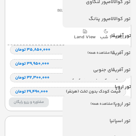
تور کوالالامپور لنکاوی
BELMUS HOTEL EX MELODI
تور کوالالامپور پنانگ
KEMER
تور آفریقا
6 شب
Land View
(ALL)
قیمت 2 تخته (هرنفر)
۳۵٬۸۵۰٬۰۰۰ تومان
تور آفریقا
(مشاهده همه)
قیمت 1 تخته (هرنفر)
۳۹٬۹۵۰٬۰۰۰ تومان
تور آفریقای جنوبی
قیمت کودک با تخت (هر نفر)
۳۲٬۳۰۰٬۰۰۰ تومان
تور اروپا
قیمت کودک بدون تخت (هرنفر)
۲۹٬۴۹۰٬۰۰۰ تومان
مشاوره و رزرو رایگان
تور اروپا
(مشاهده همه)
تور اسپانیا
ریوس بیچ هتل