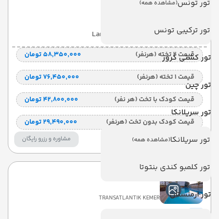
تور تونس
(مشاهده همه)
KEMER
تور ترکیبی تونس
با صبحانه
(BB)
6 شب
Land View
قیمت 2 تخته (هرنفر)
۵۸٬۳۵۰٬۰۰۰ تومان
تور کشتی کروز
قیمت 1 تخته (هرنفر)
۷۶٬۴۵۰٬۰۰۰ تومان
تور چین
قیمت کودک با تخت (هر نفر)
۴۲٬۸۰۰٬۰۰۰ تومان
تور سریلانکا
قیمت کودک بدون تخت (هرنفر)
۲۹٬۴۹۰٬۰۰۰ تومان
تور سریلانکا
مشاوره و رزرو رایگان
(مشاهده همه)
تور کلمبو کندی بنتوتا
ترنس آتلانتیک
تور ارمنستان
TRANSATLANTIK KEMER
KEMER