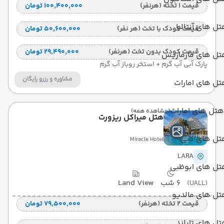
قیمت 1 تخته (هرنفر)
۱۰۰٬۴۰۰٬۰۰۰ تومان
ل های آنتالیا
قیمت کودک با تخت (هر نفر)
۵۰٬۶۰۰٬۰۰۰ تومان
قیمت کودک بدون تخت (هرنفر)
۲۹٬۴۹۰٬۰۰۰ تومان
تل های مارماریس
پارک آبی آب گرم + استخر روباز آب گرم
مشاوره و رزرو رایگان
ل های امارات
هتل های امارات
(مشاهده همه)
هتل میراکل ریزورت
تل های دبی
Miracle Hotel
LARA
تل های ابوظبی
6 شب
Land View
(UALL)
تل های مالدیو
قیمت 2 تخته (هرنفر)
۷۹٬۵۰۰٬۰۰۰ تومان
ل های تایلند