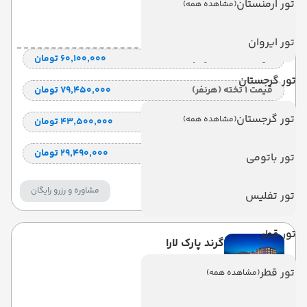
تور ارمنستان
(مشاهده همه)
6 شب
Land View
(UALL)
تور ایروان
قیمت 2 تخته (هرنفر)
۶۰٬۱۰۰٬۰۰۰ تومان
تور گرجستان
قیمت 1 تخته (هرنفر)
۷۹٬۴۵۰٬۰۰۰ تومان
تور گرجستان
(مشاهده همه)
قیمت کودک با تخت (هر نفر)
۴۳٬۵۰۰٬۰۰۰ تومان
قیمت کودک بدون تخت (هرنفر)
۲۹٬۴۹۰٬۰۰۰ تومان
تور باتومی
استخر روباز آب گرم
مشاوره و رزرو رایگان
تور تفلیس
تور قطر
گرند پارک لارا
تور قطر
(مشاهده همه)
GRAND PARK LARA
lara