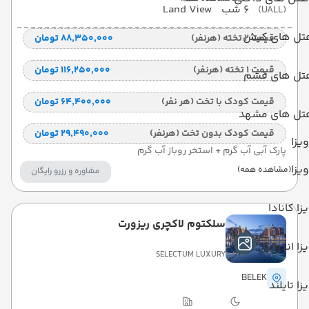
6 شب
Land View
(UALL)
تل های کیش
قیمت 2 تخته (هرنفر)
۸۸٬۳۵۰٬۰۰۰ تومان
قیمت 1 تخته (هرنفر)
۱۱۶٬۲۵۰٬۰۰۰ تومان
تل های قشم
قیمت کودک با تخت (هر نفر)
۶۴٬۴۰۰٬۰۰۰ تومان
تل های مشهد
قیمت کودک بدون تخت (هرنفر)
۲۹٬۴۹۰٬۰۰۰ تومان
ویزا
پارک آبی آب گرم + استخر روباز آب گرم
ویزا
(مشاهده همه)
مشاوره و رزرو رایگان
زا کانادا
سلکتوم لاکچری ریزورت
زا اندونزی
SELECTUM LUXURY
BELEK
زا تایلند