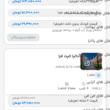
قیمت 1 تخته (هرنفر)
۱۰۳٬۰۵۰٬۰۰۰ تومان
قیمت کودک با تخت (هر نفر)
۵۱٬۳۰۰٬۰۰۰ تومان
هتل های تایلند
(مشاهده همه)
قیمت کودک بدون تخت (هرنفر)
۲۹٬۴۹۰٬۰۰۰ تومان
تل های پوکت
استخر روباز آب گرم + برنامه نوروزی
مشاوره و رزرو رایگان
ل های پاتایا
تل های سامویی
آدالیا الیت لارا
ADALYA ELITE LARA
تل های بانکوک
LARA
تل های کرابی
6 شب
Land View
(UALL)
تل های فی فی
۸۶٬۲۰۰٬۰۰۰ تومان
قیمت 2 تخته (هرنفر)
۸۳٬۶۵۰٬۰۰۰ تومان
تل های اندونزی