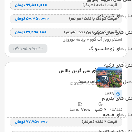
قیمت 1 تخته (هرنفر)
۹۹٬۵۰۰٬۰۰۰ تومان
تل های کیپ تاون
قیمت کودک با تخت (هر نفر)
۵۰٬۳۵۰٬۰۰۰ تومان
تل های سان سیتی
قیمت کودک بدون تخت (هرنفر)
۲۹٬۴۹۰٬۰۰۰ تومان
استخر روباز آب گرم + برنامه نوروزی
تل های ژوهانسبورگ
مشاوره و رزرو رایگان
ل های ترکیه
آی سی گرین پالاس
هتل های ترکیه
(مشاهده همه)
IC GREEN PALACE
LARA
تل های بدروم
6 شب
Land View
(UALL)
تل های فتحیه
قیمت 2 تخته (هرنفر)
۷۷٬۷۵۰٬۰۰۰ تومان
تل های استانبول