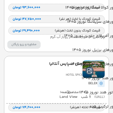
ر کوالا سنگاپور نوروز 1405
قیمت 1 تخته (هرنفر)
۹۳٬۶۰۰٬۰۰۰ تومان
قیمت کودک با تخت (هر نفر)
۴۷٬۷۵۰٬۰۰۰ تومان
رهای سریلانکا نوروز 1405
قیمت کودک بدون تخت (هرنفر)
۲۹٬۴۹۰٬۰۰۰ تومان
ر آفریقای جنوبی نوروز 1405
پارک آبی آب گرم + استخر روباز آب گرم
مشاوره و رزرو رایگان
رهای برزیل نوروز 1405
هتل اسپایس آنتالیا
رهای ویتنام نوروز 1405
HOTEL SPICE
ر هند نوروز 1405
BELEK
تور هند نوروز 1405
(مشاهده همه)
6 شب
Land View
(UALL)
ر ترکیبی هند
قیمت 2 تخته (هرنفر)
۷۴٬۲۰۰٬۰۰۰ تومان