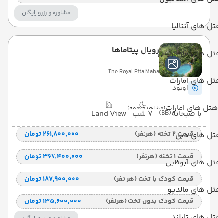
مشاوره و رزرو رایگان
ل های آنتالیا
رویال پیتاماها
تل های مارماریس
The Royal Pita Maha
ل های امارات
اوبود
هتل های امارات
(مشاهده همه)
با صبحانه
(BB)
7 شب
Land View
قیمت 2 تخته (هرنفر)
۲۶۱٬۸۰۰٬۰۰۰ تومان
تل های دبی
قیمت 1 تخته (هرنفر)
۳۶۷٬۴۰۰٬۰۰۰ تومان
تل های ابوظبی
قیمت کودک با تخت (هر نفر)
۱۸۷٬۹۰۰٬۰۰۰ تومان
تل های مالدیو
قیمت کودک بدون تخت (هرنفر)
۱۳۵٬۶۰۰٬۰۰۰ تومان
ل های تایلند