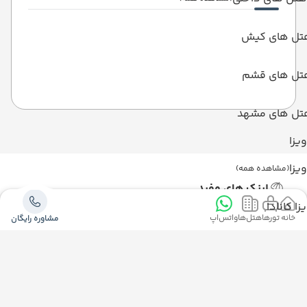
تل های کیش
تل های قشم
تل های مشهد
ویزا
ویزا
(مشاهده همه)
لینک های مفید
زا کانادا
ویزا
خانه
تورها
هتل‌ها
واتس‌اپ
مشاوره رایگان
ویزا کانادا
زا اندونزی
درباره ما
زا تایلند
تماس با ما