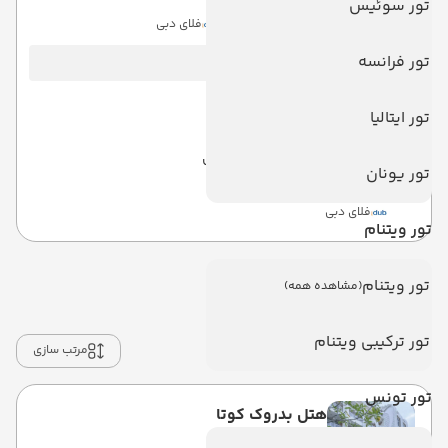
تور سوئیس
هوایی
Economy
ساعت:
07:00
فلای دبی
تور فرانسه
تاریخ برگشت :
06 فروردین 1404
فرودگاه بین‌المللی دبی
تور ایتالیا
مدت سفر:
02:10
فرودگاه بین‌المللی امام خمینی
تور یونان
ساعت:
07:00
هوایی
(Economy)
فلای دبی
تور ویتنام
تور ویتنام
(مشاهده همه)
انتخاب هتل و رزرو
تور ترکیبی ویتنام
فیلتر ها
مرتب سازی
تور تونس
هتل بدروک کوتا