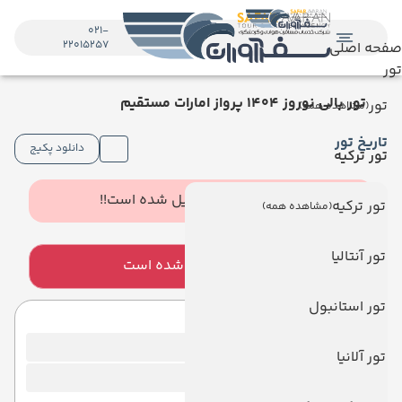
021-
22015257
صفحه اصلی
تور
تور بالی نوروز 1404 پرواز امارات مستقیم
تور
(مشاهده همه)
تاریخ تور
دانلود پکیج
تور ترکیه
ظرفیت این تور تکمیل شده است!!
تور ترکیه
(مشاهده همه)
تور آنتالیا
این تور منقضی شده است
تور استانبول
برنامه سفر
تاریخ رفت :
25 اسفند 1403
تور آلانیا
تاریخ برگشت :
06 فروردین 1404