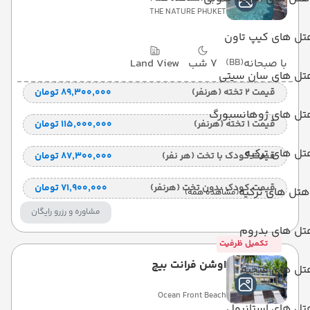
THE NATURE PHUKET
تل های کیپ تاون
با صبحانه
(BB)
7 شب
Land View
تل های سان سیتی
قیمت 2 تخته (هرنفر)
۸۹٬۳۰۰٬۰۰۰ تومان
تل های ژوهانسبورگ
قیمت 1 تخته (هرنفر)
۱۱۵٬۰۰۰٬۰۰۰ تومان
ل های ترکیه
قیمت کودک با تخت (هر نفر)
۸۷٬۳۰۰٬۰۰۰ تومان
قیمت کودک بدون تخت (هرنفر)
۷۱٬۹۰۰٬۰۰۰ تومان
هتل های ترکیه
(مشاهده همه)
مشاوره و رزرو رایگان
تل های بدروم
تکمیل ظرفیت
اوشن فرانت بیچ
تل های فتحیه
Ocean Front Beach
تل های استانبول