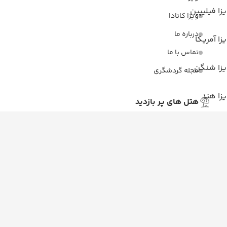
زا فیلیپین
ویزا کانادا
درباره ما
زا آمریکا
تماس با ما
یزا شنگن
مجله گردشگری
زا هند
هتل های پر بازدید
مجله گردشگری
هتل های آنتالیا
درباره ما
هتل های استانبول
تماس با ما
هتل های تایلند
هتل های اندونزی
هتل های سریلانکا
تورهای پربازدید