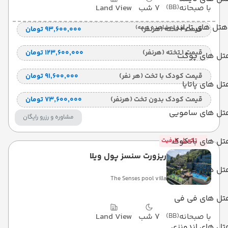
با صبحانه
(BB)
7 شب
Land View
هتل های تایلند
(مشاهده همه)
قیمت 2 تخته (هرنفر)
۹۳٬۶۰۰٬۰۰۰ تومان
قیمت 1 تخته (هرنفر)
۱۲۳٬۶۰۰٬۰۰۰ تومان
تل های پوکت
قیمت کودک با تخت (هر نفر)
۹۱٬۶۰۰٬۰۰۰ تومان
ل های پاتایا
قیمت کودک بدون تخت (هرنفر)
۷۳٬۶۰۰٬۰۰۰ تومان
تل های سامویی
مشاوره و رزرو رایگان
تل های بانکوک
تکمیل ظرفیت
ریزورت سنسز پول ویلا
تل های کرابی
The Senses pool villa
تل های فی فی
با صبحانه
(BB)
7 شب
Land View
تل های اندونزی