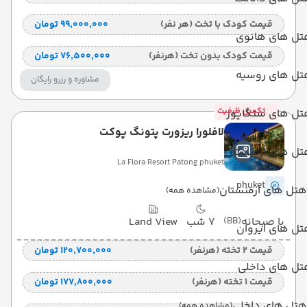
قیمت کودک با تخت (هر نفر)
۹۹٬۰۰۰٬۰۰۰ تومان
تل های هانوی
قیمت کودک بدون تخت (هرنفر)
۷۶٬۵۰۰٬۰۰۰ تومان
تل های روسیه
مشاوره و رزرو رایگان
تکمیل ظرفیت
تل های سنگاپور
لافلورا ریزورت پتونگ پوکت
تل های ارمنستان
La Flora Resort Patong phuket
phuket
هتل های ارمنستان
(مشاهده همه)
با صبحانه
(BB)
7 شب
Land View
ل های ایروان
قیمت 2 تخته (هرنفر)
۱۲۰٬۷۰۰٬۰۰۰ تومان
تل های داخلی
قیمت 1 تخته (هرنفر)
۱۷۷٬۸۰۰٬۰۰۰ تومان
هتل های داخلی
(مشاهده همه)