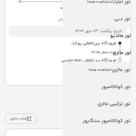
تور امارات
(مشاهده همه)
فرودگاه بین‌المللی امام خمینی
تور دبی
هوایی
Economy
ساعت:
22:15
ماهان
تاریخ برگشت :
03 مهر 1404
تور مالدیو
فرودگاه بین‌المللی پوکت
تور مالزی
مدت سفر:
07:15
فرودگاه بین‌المللی امام خمینی
تور مالزی
(مشاهده همه)
ساعت:
22:15
هوایی
(Economy)
ماهان
تور کوالالامپور
انتخاب هتل و رزرو
تور ترکیبی مالزی
فیلتر ها
مرتب سازی
تور کوالالامپور سنگاپور
تکمیل ظرفیت