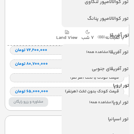
تور کوالالامپور لنکاوی
کاسا دل ام
Casa Del M
تور کوالالامپور پنانگ
تور آفریقا
با صبحانه
(BB)
7 شب
Land View
قیمت 2 تخته (هرنفر)
۷۲٬۲۰۰٬۰۰۰ تومان
تور آفریقا
(مشاهده همه)
قیمت 1 تخته (هرنفر)
۸۰٬۷۰۰٬۰۰۰ تومان
تور آفریقای جنوبی
قیمت کودک با تخت (هر نفر)
تور اروپا
قیمت کودک بدون تخت (هرنفر)
۶۵٬۰۰۰٬۰۰۰ تومان
تور اروپا
مشاوره و رزرو رایگان
(مشاهده همه)
تکمیل ظرفیت
تور اسپانیا
بل ایر