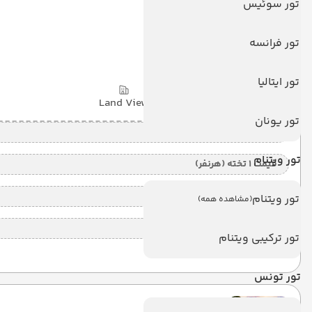
تور سوئیس
کاندیما مالدیو
تور فرانسه
KANDIMA MALDIVE
MALDIVE
تور ایتالیا
یک وعده غذایی
(HB)
4 شب
Land View
تور یونان
قیمت 2 تخته (هرنفر)
تور ویتنام
قیمت 1 تخته (هرنفر)
قیمت کودک با تخت (هر نفر)
تور ویتنام
(مشاهده همه)
قیمت کودک بدون تخت (هرنفر)
تور ترکیبی ویتنام
تور تونس
ارلز ریجنت کندی