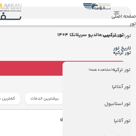
صفحه اصلی
تور
تور ترکیبی مالدیو سریلانکا 1404
تور
(مشاهده همه)
تاریخ تور
تور ترکیه
تور ترکیه
(مشاهده همه)
انتخاب هتل و رزرو
تور آنتالیا
ارزان ترین
گران ترین
بیشترین خدمات
کمترین س
تور استانبول
رویال کندیان کندی
تور آلانیا
HOTEL ROYAL KANDYAN