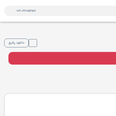
021-22015257
دانلود پکیج