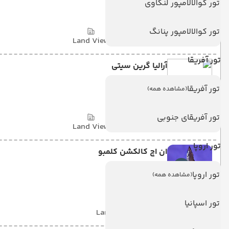
تور کوالالامپور لنکاوی
KANDYGOLDEN CROWN
تور کوالالامپور پنانگ
یک وعده غذایی
(HB)
3 شب
Land View
تور آفریقا
آرالیا گرین سیتی
تور آفریقا
Aaraliya Green City
(مشاهده همه)
تور آفریقای جنوبی
یک وعده غذایی
(HB)
1 شب
Land View
تور اروپا
ان اچ کالکشن کلمبو
تور اروپا
NH COLLECTION
(مشاهده همه)
تور اسپانیا
با صبحانه
(BB)
2 شب
Land View