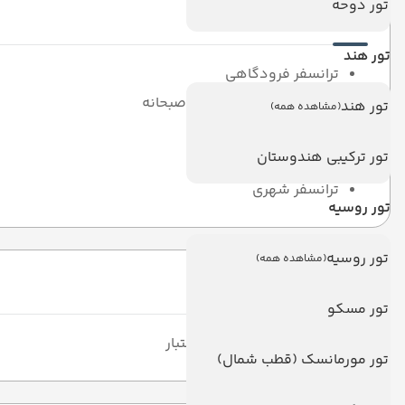
تور دوحه
خدمات آژانس
تور هند
ترانسفر فرودگاهی
9 شب و 10 روز در هتل با صبحانه
تور هند
(مشاهده همه)
بیمه مسافرتی
تور ترکیبی هندوستان
بلیط رفت و برگشت
ترانسفر شهری
تور روسیه
تور روسیه
(مشاهده همه)
مدارک لازم
تور مسکو
گذرنامه با حداقل 7 ماه اعتبار
تور مورمانسک (قطب شمال)