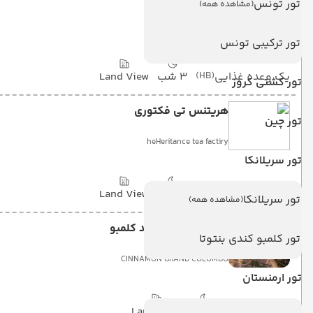
تور تونس
(مشاهده همه)
EARLS REGENT KANDY
تور ترکیبی تونس
یک وعده غذایی
(HB)
3 شب
Land View
تور کشتی کروز
هریتنس تی فکتوری
تور چین
heHeritance tea factiry
تور سریلانکا
یک وعده غذایی
(HB)
1 شب
Land View
تور سریلانکا
(مشاهده همه)
هتل سینامون گرند کلمبو
تور کلمبو کندی بنتوتا
CINNAMON GRAND COLOMBO
تور ارمنستان
با صبحانه
(BB)
2 شب
Land View