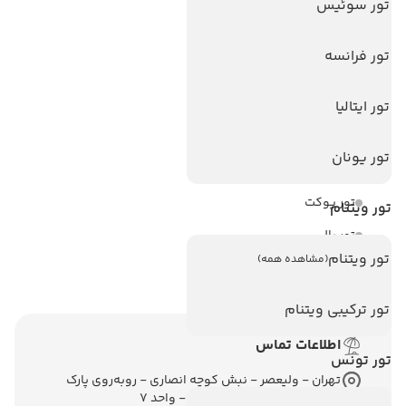
تور سوئیس
هتل های اندونزی
هتل های سریلانکا
تور فرانسه
تور ایتالیا
تورهای پربازدید
تور استانبول
تور یونان
تور آنتالیا
تور پوکت
تور ویتنام
تور بالی
تور ویتنام
(مشاهده همه)
تور سریلانکا
تور ترکیبی ویتنام
اطلاعات تماس
تور تونس
تهران - ولیعصر - نبش کوچه انصاری - روبه‌روی پارک
ملت - برج ملت - طبقه ششم - واحد 7