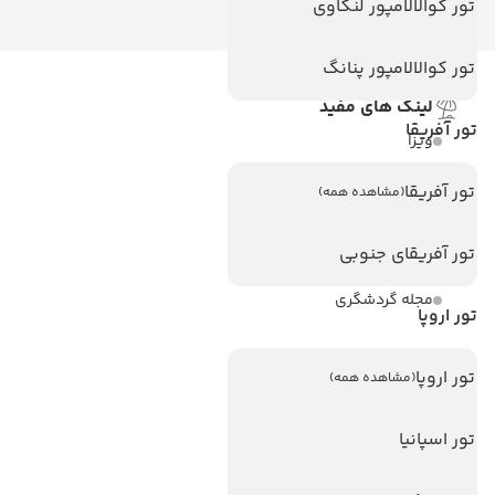
تور کوالالامپور لنکاوی
تور کوالالامپور پنانگ
لینک های مفید
تور آفریقا
ویزا
ویزا کانادا
تور آفریقا
(مشاهده همه)
درباره ما
تور آفریقای جنوبی
تماس با ما
مجله گردشگری
تور اروپا
هتل های پر بازدید
تور اروپا
(مشاهده همه)
هتل های آنتالیا
تور اسپانیا
هتل های استانبول
هتل های تایلند