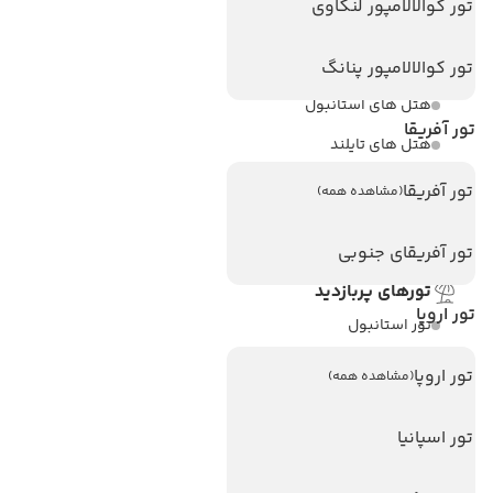
تور کوالالامپور لنکاوی
هتل های پر بازدید
هتل های آنتالیا
تور کوالالامپور پنانگ
هتل های استانبول
تور آفریقا
هتل های تایلند
هتل های اندونزی
تور آفریقا
(مشاهده همه)
هتل های سریلانکا
تور آفریقای جنوبی
تورهای پربازدید
تور اروپا
تور استانبول
تور آنتالیا
تور اروپا
(مشاهده همه)
تور پوکت
تور اسپانیا
تور بالی
تور سریلانکا