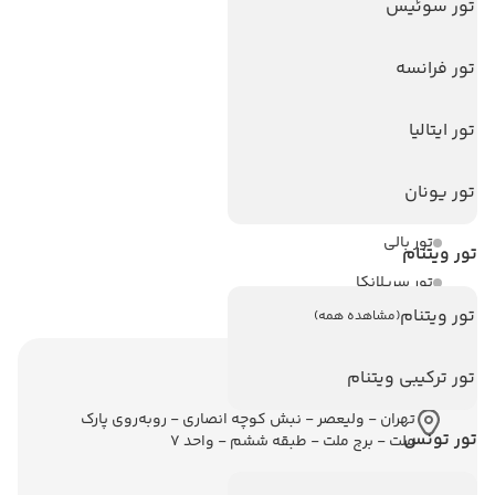
تور سوئیس
هتل های سریلانکا
تور فرانسه
تورهای پربازدید
تور استانبول
تور ایتالیا
تور آنتالیا
تور یونان
تور پوکت
تور بالی
تور ویتنام
تور سریلانکا
تور ویتنام
(مشاهده همه)
اطلاعات تماس
تور ترکیبی ویتنام
تهران - ولیعصر - نبش کوچه انصاری - روبه‌روی پارک
تور تونس
ملت - برج ملت - طبقه ششم - واحد 7