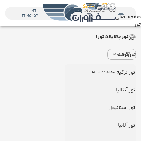
021-
22015257
صفحه اصلی
تور
تور پاتایا
(0 تور)
تور
(مشاهده همه)
تور ترکیه
فیلتر ها
تور ترکیه
(مشاهده همه)
تور آنتالیا
تور استانبول
تور آلانیا