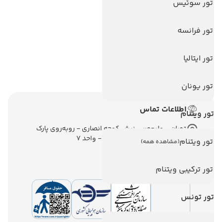
تور سوئیس
تور آنتالیا
تور فرانسه
تور پوکت
تور بالی
تور ایتالیا
تور سریلانکا
تور یونان
اطلاعات تماس
تور ویتنام
تهران - ولیعصر - نبش کوچه انصاری - روبه‌روی پارک
ملت - برج ملت - طبقه ششم - واحد 7
تور ویتنام
(مشاهده همه)
تور ترکیبی ویتنام
تور تونس