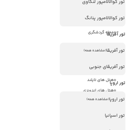
ویزا کانادا
تور کوالالامپور لنکاوی
درباره ما
تور کوالالامپور پنانگ
تماس با ما
مجله گردشگری
تور آفریقا
هتل های پر بازدید
تور آفریقا
(مشاهده همه)
هتل های آنتالیا
تور آفریقای جنوبی
هتل های استانبول
هتل های تایلند
تور اروپا
هتل های اندونزی
تور اروپا
(مشاهده همه)
هتل های سریلانکا
تور اسپانیا
تورهای پربازدید
تور استانبول