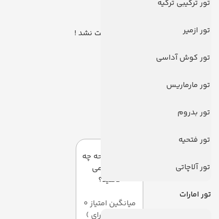
تور ترکیبی ترکیه
تور ازمیر
هیچ توری یافت نشد !
تور کوش آداسی
تور مارماریس
تور بدروم
سوالات متداول
تور فتحیه
به این صفحه چه
تور آلاچاتی
امتیازی می
دهید؟
تور امارات
میانگین امتیاز 0
از 5 ( از 0 رای )