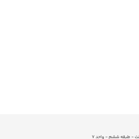
لت - طبقه ششم - واحد 7