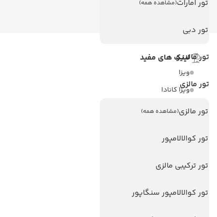
تور امارات
(مشاهده همه)
تور دبی
تور مالدیو
لینک های مفید
ویزا
تور مالزی
ویزا کانادا
درباره ما
تور مالزی
(مشاهده همه)
تماس با ما
تور کوالالامپور
مجله گردشگری
تور ترکیبی مالزی
هتل های پر بازدید
هتل های آنتالیا
تور کوالالامپور سنگاپور
هتل های استانبول