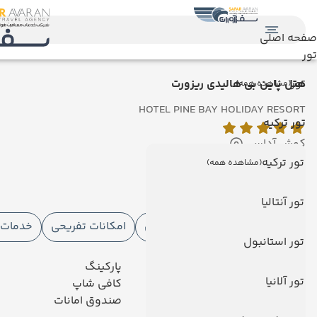
صفحه اصلی
تور
تور
هتل پاین بی هالیدی ریزورت
(مشاهده همه)
HOTEL PINE BAY HOLIDAY RESORT
تور ترکیه
کوش آداسی
نمایش روی نقشه
تور ترکیه
(مشاهده همه)
امکانات هتل
تور آنتالیا
امکانات هتل
امکانات ورزشی
امکانات تفریحی
خدمات ا
تور استانبول
رستوران
پارکینگ
تور آلانیا
آسانسور
کافی شاپ
مینی بار رایگان
صندوق امانات