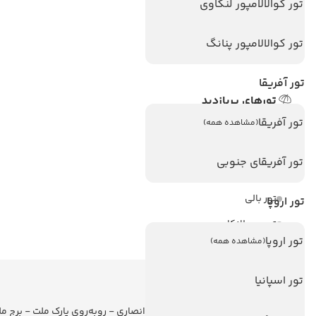
تور کوالالامپور لنکاوی
هتل های تایلند
هتل های اندونزی
تور کوالالامپور پنانگ
هتل های سریلانکا
تور آفریقا
تورهای پربازدید
تور آفریقا
تور استانبول
(مشاهده همه)
تور آنتالیا
تور آفریقای جنوبی
تور پوکت
تور بالی
تور اروپا
تور سریلانکا
تور اروپا
(مشاهده همه)
تور اسپانیا
اطلاعات تماس
تهران - ولیعصر - نبش کوچه انصاری - روبه‌روی پارک ملت - برج م