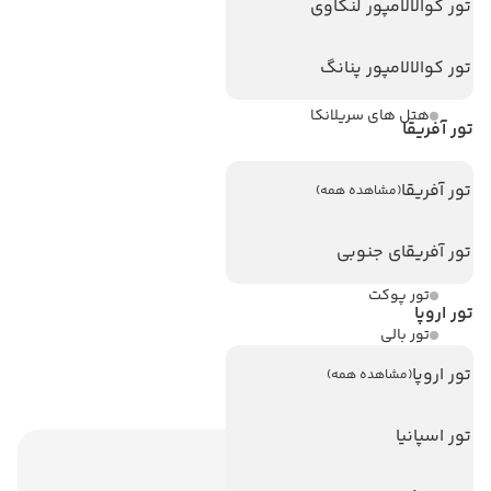
تور کوالالامپور لنکاوی
هتل های تایلند
تور کوالالامپور پنانگ
هتل های اندونزی
هتل های سریلانکا
تور آفریقا
تورهای پربازدید
تور آفریقا
(مشاهده همه)
تور استانبول
تور آفریقای جنوبی
تور آنتالیا
تور پوکت
تور اروپا
تور بالی
تور اروپا
تور سریلانکا
(مشاهده همه)
تور اسپانیا
اطلاعات تماس