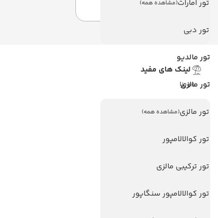
تور امارات
(مشاهده همه)
تور دبی
تور مالدیو
لینک های مفید
تور مالزی
ویزا
ویزا کانادا
تور مالزی
(مشاهده همه)
درباره ما
تماس با ما
تور کوالالامپور
مجله گردشگری
تور ترکیبی مالزی
هتل های پر بازدید
تور کوالالامپور سنگاپور
هتل های آنتالیا
هتل های استانبول