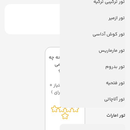
تور ترکیبی ترکیه
تور ازمیر
تور کوش آداسی
دیدگاه کاربران
تور مارماریس
به این صفحه چه
امتیازی می
تور بدروم
دهید؟
تور فتحیه
میانگین امتیاز 0
از 5 ( از 0 رای )
تور آلاچاتی
تور امارات