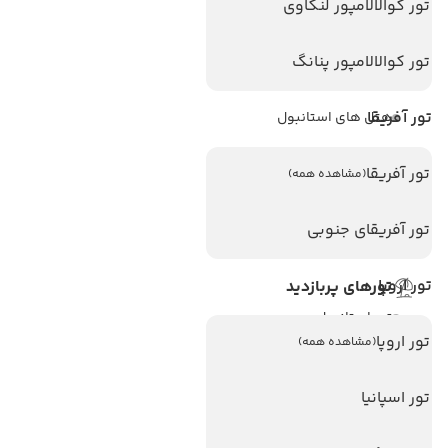
تور کوالالامپور لنکاوی
هتل های پر بازدید
تور کوالالامپور پنانگ
هتل های آنتالیا
تور آفریقا
هتل های استانبول
هتل های تایلند
تور آفریقا
(مشاهده همه)
هتل های اندونزی
هتل های سریلانکا
تور آفریقای جنوبی
تور اروپا
تورهای پربازدید
تور استانبول
تور اروپا
(مشاهده همه)
تور آنتالیا
تور پوکت
تور اسپانیا
تور بالی