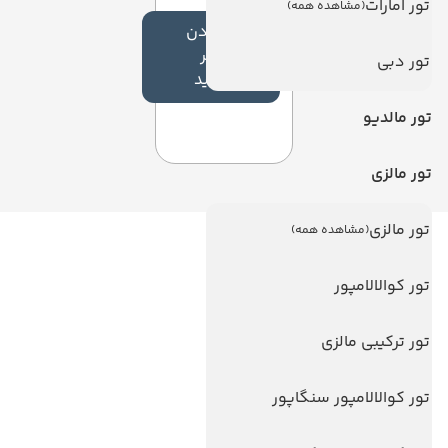
تور امارات
(مشاهده همه)
افزودن
نظر
تور دبی
جدید
تور مالدیو
تور مالزی
تور مالزی
(مشاهده همه)
لینک های مفید
تور کوالالامپور
ویزا
ویزا کانادا
تور ترکیبی مالزی
درباره ما
تور کوالالامپور سنگاپور
تماس با ما
مجله گردشگری