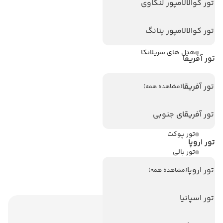
تور کوالالامپور لنکاوی
هتل های تایلند
تور کوالالامپور پنانگ
هتل های اندونزی
هتل های سریلانکا
تور آفریقا
تورهای پربازدید
تور آفریقا
(مشاهده همه)
تور استانبول
تور آفریقای جنوبی
تور آنتالیا
تور پوکت
تور اروپا
تور بالی
تور اروپا
تور سریلانکا
(مشاهده همه)
تور اسپانیا
اطلاعات تماس