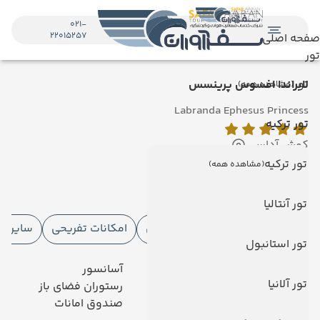
021-
22015257
صفحه اصلی
تور
تور
لابراندا افسوس پرینسس
(مشاهده همه)
Labranda Ephesus Princess
تور ترکیه
کوش آداسی
نمایش روی نقشه
تور ترکیه
(مشاهده همه)
امکانات هتل
تور آنتالیا
امکانات هتل
امکانات ورزشی
امکانات تفریحی
سایر خ
تور استانبول
رستوران
آسانسور
تور آلانیا
تلویزیون کابلی/ماهواره‌ای
رستوران فضای باز
خدمات 24 ساعته در اتاق
صندوق امانات