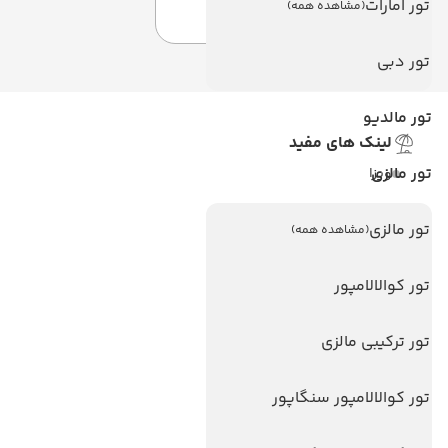
تور امارات
(مشاهده همه)
تور دبی
تور مالدیو
لینک های مفید
تور مالزی
ویزا
ویزا کانادا
تور مالزی
(مشاهده همه)
درباره ما
تماس با ما
تور کوالالامپور
مجله گردشگری
تور ترکیبی مالزی
هتل های پر بازدید
تور کوالالامپور سنگاپور
هتل های آنتالیا
هتل های استانبول