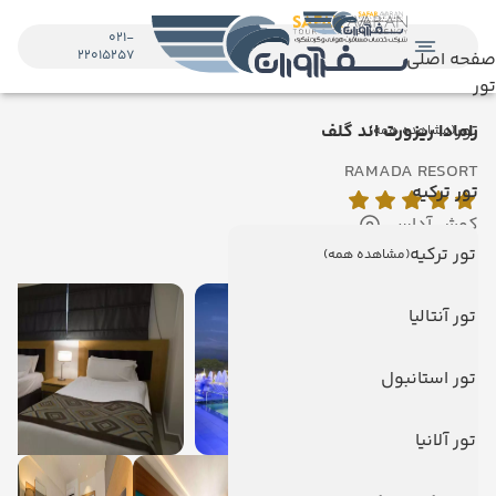
021-
22015257
صفحه اصلی
تور
تور
رامادا ریزورت اند گلف
(مشاهده همه)
RAMADA RESORT
تور ترکیه
کوش آداسی
نمایش روی نقشه
تور ترکیه
(مشاهده همه)
تور آنتالیا
تور استانبول
تور آلانیا