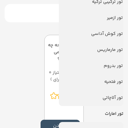
تور ترکیبی ترکیه
تور ازمیر
دیدگاه کاربران
تور کوش آداسی
به این صفحه چه
تور مارماریس
امتیازی می
دهید؟
تور بدروم
میانگین امتیاز 0
از 5 ( از 0 رای )
تور فتحیه
تور آلاچاتی
تور امارات
افزودن