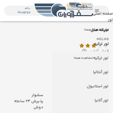
021-
22015257
صفحه اصلی
تور
تور
ملیکه هتل
(مشاهده همه)
MELIKE
تور ترکیه
کوش آداسی
نمایش روی نقشه
تور ترکیه
(مشاهده همه)
امکانات هتل
تور آنتالیا
امکانات هتل
تور استانبول
رستوران
سشوار
تور آلانیا
آسانسور
پذیرش 24 ساعته
صندوق امانات
دوش