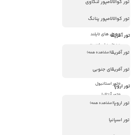
تور کوالالامپور لنکاوی
هتل های پر بازدید
هتل های آنتالیا
تور کوالالامپور پنانگ
هتل های استانبول
هتل های تایلند
تور آفریقا
هتل های اندونزی
تور آفریقا
(مشاهده همه)
هتل های سریلانکا
تور آفریقای جنوبی
تورهای پربازدید
تور استانبول
تور اروپا
تور آنتالیا
تور اروپا
(مشاهده همه)
تور پوکت
تور بالی
تور اسپانیا
تور سریلانکا