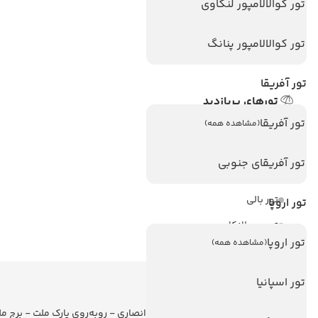
تور کوالالامپور لنکاوی
هتل های تایلند
هتل های اندونزی
تور کوالالامپور پنانگ
هتل های سریلانکا
تور آفریقا
تورهای پربازدید
تور آفریقا
تور استانبول
(مشاهده همه)
تور آنتالیا
تور آفریقای جنوبی
تور پوکت
تور بالی
تور اروپا
تور سریلانکا
تور اروپا
(مشاهده همه)
تور اسپانیا
اطلاعات تماس
تهران - ولیعصر - نبش کوچه انصاری - روبه‌روی پارک ملت - برج م