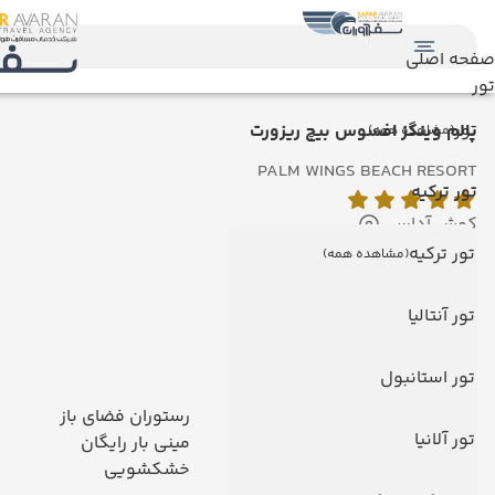
صفحه اصلی
تور
تور
پالم وینگز افسوس بیچ ریزورت
(مشاهده همه)
PALM WINGS BEACH RESORT
تور ترکیه
کوش آداسی
نمایش روی نقشه
تور ترکیه
(مشاهده همه)
امکانات هتل
تور آنتالیا
امکانات هتل
تور استانبول
رستوران
رستوران فضای باز
تور آلانیا
تلویزیون کابلی/ماهواره‌ای
مینی بار رایگان
آسانسور
خشکشویی