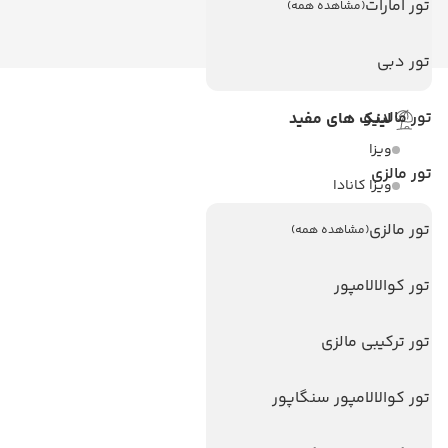
تور امارات
(مشاهده همه)
تور دبی
تور مالدیو
لینک های مفید
ویزا
تور مالزی
ویزا کانادا
درباره ما
تور مالزی
(مشاهده همه)
تماس با ما
تور کوالالامپور
مجله گردشگری
تور ترکیبی مالزی
هتل های پر بازدید
هتل های آنتالیا
تور کوالالامپور سنگاپور
هتل های استانبول