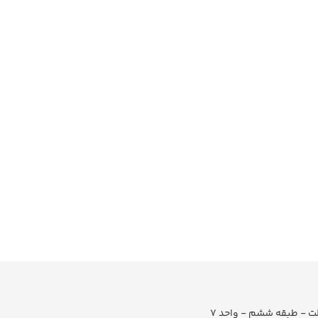
لت - طبقه ششم - واحد 7